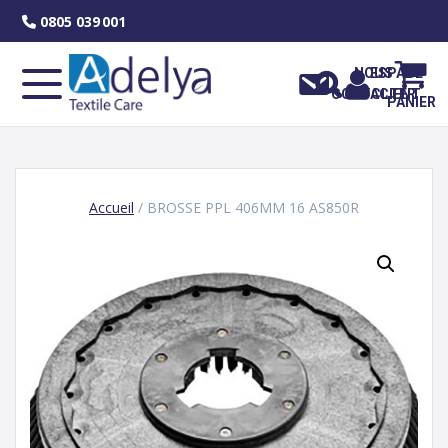
Skip
0805 039 001
to
content
NOUS
ESPACE
CONTACTER
CLIENT
PANIER
Accueil
/ BROSSE PPL 406MM 16 AS850R