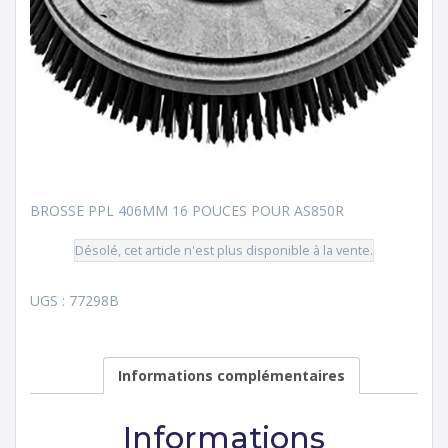
BROSSE PPL 406MM 16 POUCES POUR AS850R
Désolé, cet article n'est plus disponible à la vente.
UGS :
77298B
Informations complémentaires
Informations